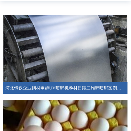
河北钢铁企业钢材申越UV喷码机卷材日期二维码喷码案例分享
成都申越全自动UV喷码机为钢铁企业提供一条龙标识喷码解决方案和溯源解
决方案。申越可以根据钢材生产线要求，根据客户需求进行非标定制，比如支
架安装，躲避焊缝，钢材外观颜色等。申越可以根据生产线要求，根据客户需
求定制产品，比如支架安装，躲避焊缝，钢材外观颜色等。目前申越已成为国
内多家著名钢铁企业喷码机设备供应商， 提供7x24H售后服务。