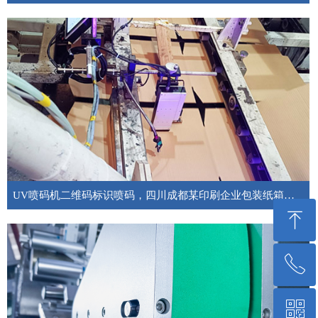
四川食品工厂定位圆瓶标签贴标机应用，贴标机是把不干胶标签粘贴到产品或
产品包装上的设备，是智能化工厂与后端包装重要的组成部分。大大提升产品
包装标签贴标质量的同时也大大提升了贴标的效率，一台贴标机真的可以顶30
个人工。
UV喷码机二维码标识喷码，四川成都某印刷企业包装纸箱案例
ꁸ
成都喷码机安装分享，四川成都一家印刷厂的纸箱生产线使用申越81系列UV
喷码机为其生产的纸箱提供二维码标识喷码，满足更多定制订单。
ꂅ
回到顶部
ꀥ
18180524098